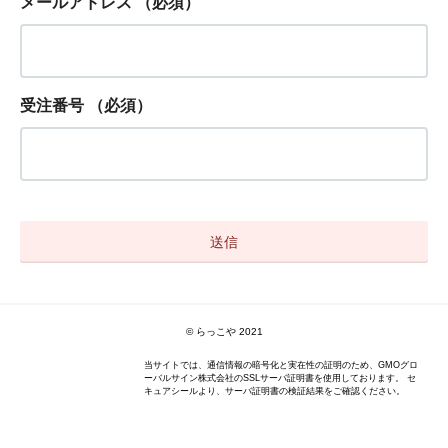
メールアドレス
（必須）
受注番号
（必須）
© らっこや 2021
当サイトでは、通信情報の暗号化と実在性の証明のため、GMOグロ
ーバルサイン株式会社のSSLサーバ証明書を使用しております。 セ
キュアシールより、サーバ証明書の検証結果をご確認ください。