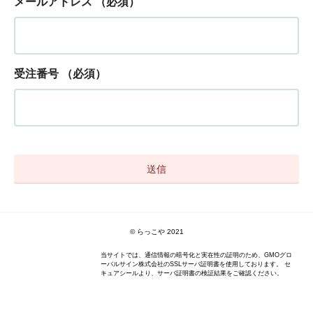
メールアドレス
（必須）
受注番号
（必須）
© らっこや 2021
当サイトでは、通信情報の暗号化と実在性の証明のため、GMOグロ
ーバルサイン株式会社のSSLサーバ証明書を使用しております。 セ
キュアシールより、サーバ証明書の検証結果をご確認ください。