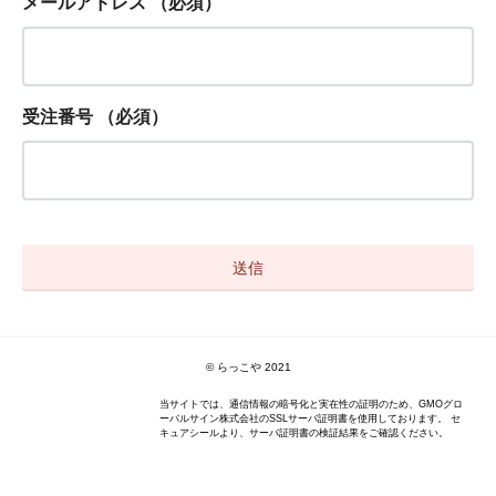
メールアドレス
（必須）
受注番号
（必須）
© らっこや 2021
当サイトでは、通信情報の暗号化と実在性の証明のため、GMOグロ
ーバルサイン株式会社のSSLサーバ証明書を使用しております。 セ
キュアシールより、サーバ証明書の検証結果をご確認ください。