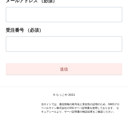
メールアドレス
（必須）
受注番号
（必須）
© らっこや 2021
当サイトでは、通信情報の暗号化と実在性の証明のため、GMOグロ
ーバルサイン株式会社のSSLサーバ証明書を使用しております。 セ
キュアシールより、サーバ証明書の検証結果をご確認ください。