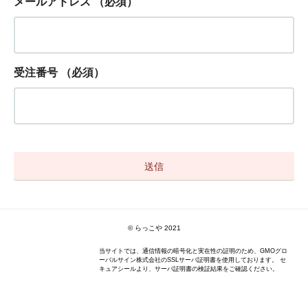
メールアドレス
（必須）
受注番号
（必須）
© らっこや 2021
当サイトでは、通信情報の暗号化と実在性の証明のため、GMOグロ
ーバルサイン株式会社のSSLサーバ証明書を使用しております。 セ
キュアシールより、サーバ証明書の検証結果をご確認ください。