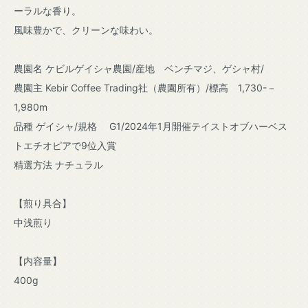
ーラルな香り。
風味豊かで、クリーンな味わい。
農園名 ケビルゲイシャ農園/産地 ベンチマジ、ゲシャ村/
農園主 Kebir Coffee Trading社（農園所有）/標高 1,730-－
1,980m
品種 ゲイシャ/規格 G1/2024年1月開催テイストオブハーベス
トエチオピアで9位入賞
精選方法 ナチュラル
【煎り具合】
中浅煎り
【内容量】
400g