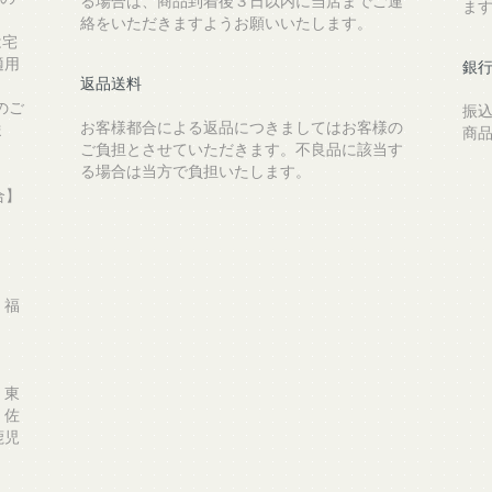
る場合は、商品到着後３日以内に当店までご連
ま
絡をいただきますようお願いいたします。
は宅
適用
銀
返品送料
のご
振
お客様都合による返品につきましてはお客様の
ま
商
ご負担とさせていただきます。不良品に該当す
る場合は当方で負担いたします。
合】
、福
、東
、佐
鹿児