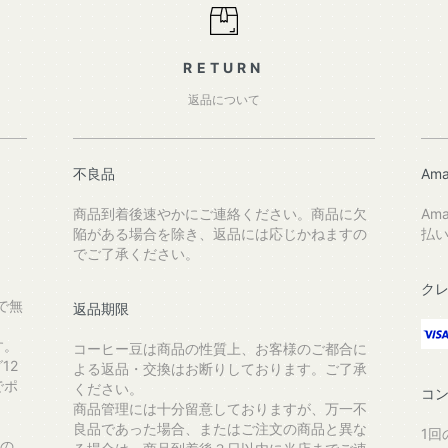
RETURN
返品について
不良品
Ama
商品到着後速やかにご連絡ください。商品に欠
Am
陥がある場合を除き、返品には応じかねますの
払
でご了承ください。
ク
で無
返品期限
す。
コーヒー豆は商品の性質上、お客様のご都合に
12
よる返品・交換はお断りしております。ご了承
でポ
ください。
コ
商品管理には十分留意しておりますが、万一不
良品であった場合、またはご注文の商品と異な
1回
送の