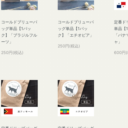
コールドブリューパ
コールドブリューパ
定番ド
ッグ単品【1パッ
ッグ単品【1パッ
単品【
ク】「ブラジルフル
ク】「エチオピア」
「パナ
ーツ」
ャ」
250円(税込)
250円(税込)
600円