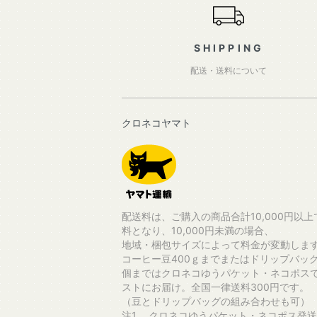
SHIPPING
配送・送料について
クロネコヤマト
配送料は、ご購入の商品合計10,000円以上
料となり、10,000円未満の場合、
地域・梱包サイズによって料金が変動しま
コーヒー豆400ｇまでまたはドリップバッグ
個まではクロネコゆうパケット・ネコポス
ストにお届け。全国一律送料300円です。
（豆とドリップバッグの組み合わせも可）
注1. クロネコゆうパケット・ネコポス発