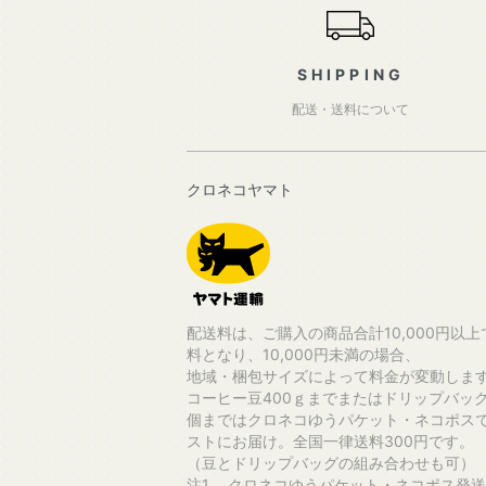
SHIPPING
配送・送料について
クロネコヤマト
配送料は、ご購入の商品合計10,000円以上
料となり、10,000円未満の場合、
地域・梱包サイズによって料金が変動しま
コーヒー豆400ｇまでまたはドリップバッグ
個まではクロネコゆうパケット・ネコポス
ストにお届け。全国一律送料300円です。
（豆とドリップバッグの組み合わせも可）
注1. クロネコゆうパケット・ネコポス発