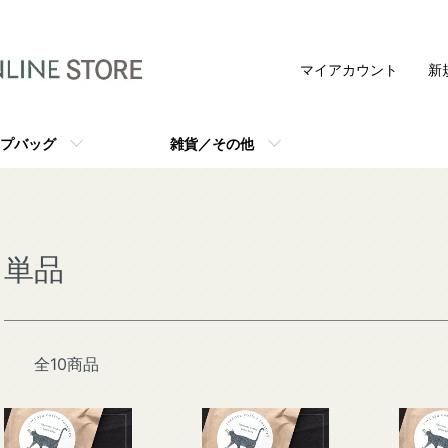
マイアカウント
新
プバッグ
雑貨／その他
単品
全10商品