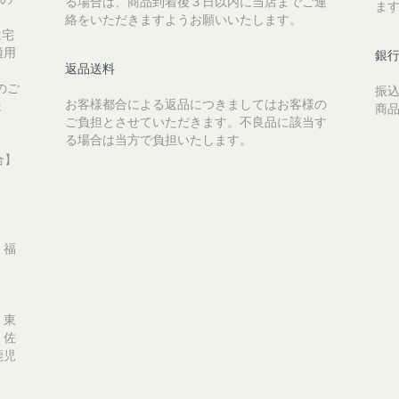
る場合は、商品到着後３日以内に当店までご連
ま
絡をいただきますようお願いいたします。
は宅
適用
銀
返品送料
のご
振
お客様都合による返品につきましてはお客様の
ま
商
ご負担とさせていただきます。不良品に該当す
る場合は当方で負担いたします。
合】
、福
、東
、佐
鹿児