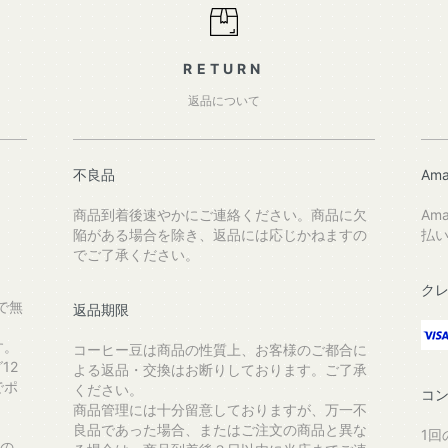
RETURN
返品について
不良品
Ama
商品到着後速やかにご連絡ください。商品に欠
Am
陥がある場合を除き、返品には応じかねますの
払
でご了承ください。
ク
で無
返品期限
す。
コーヒー豆は商品の性質上、お客様のご都合に
12
よる返品・交換はお断りしております。ご了承
でポ
ください。
コ
商品管理には十分留意しておりますが、万一不
良品であった場合、またはご注文の商品と異な
1回
送の